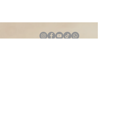
CANCUN, Quintana Roo
Plaza Terra Viva, Av. Acanceh,
Manzana 2, Literal 3, Piso 3,
77504 Cancún, Q.R, México.
TULUM (Riviera Maya)
Centro Empresarial Tulúm, Av.
Tulum, Of. 204, Colonia Centro,
C.P 77760, Tulum, Quintana Roo,
Mexico
OTTAWA, Canada
3118 Gendron in Hammond.