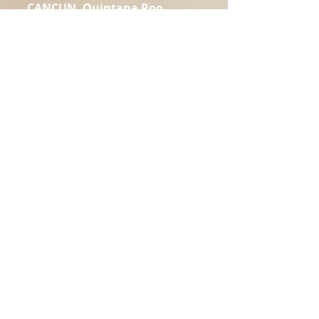
CANCUN, Quintana Roo
Plaza Terra Viva, Av. Acanceh,
Manzana 2, Literal 3, Piso 3,
77504 Cancún, Q.R, México.
TULUM (Riviera Maya)
Centro Empresarial Tulúm, Av.
Tulum, Of. 204, Colonia Centro,
C.P 77760, Tulum, Quintana Roo,
Mexico
OTTAWA, Canada
3118 Gendron in Hammond.
Rockland, On. Canada.
Contact
Home
About us
Services
Listing & Projects